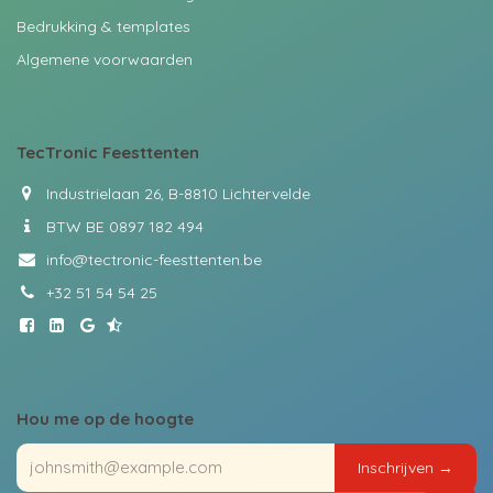
Bedrukking & templates
Algemene voorwaarden
TecTronic
Feesttenten
Industrielaan 26, B-8810 Lichtervelde
BTW BE 0897 182 494
info@tectronic-feesttenten.be
+32 51 54 54 25
Hou me op de hoogte
Insch​​r​​ijven ​​→