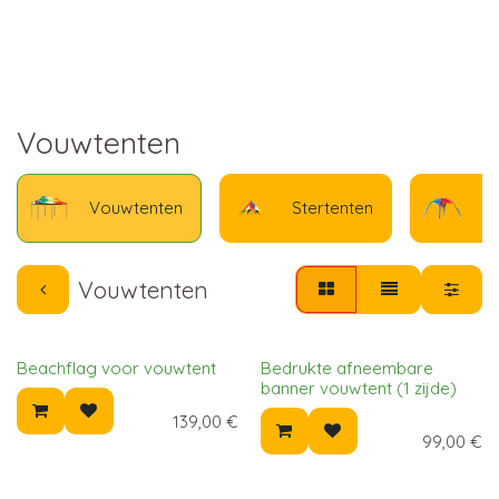
Vouwtenten
Vouwtenten
Stertenten
O
Vouwtenten
Beachflag voor vouwtent
Bedrukte afneembare
banner vouwtent (1 zijde)
139,00
€
99,00
€