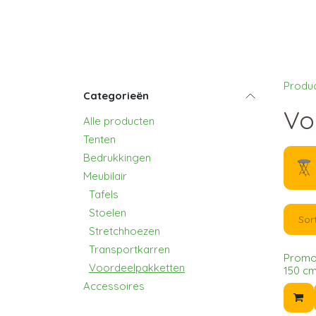
Produ
Categorieën
Vo
Alle producten
Tenten
Bedrukkingen
Meubilair
Tafels
Stoelen
Sor
Stretchhoezen
Transportkarren
Promop
Voordeelpakketten
150 cm
Accessoires