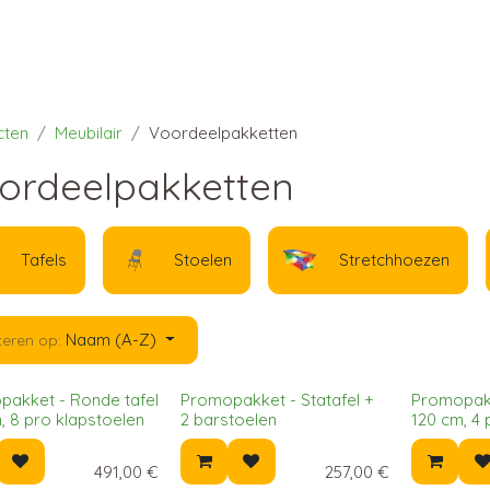
cten
Meubilair
Voordeelpakketten
ordeelpakketten
Tafels
Stoelen
Stretchhoezen
Naam (A-Z)
teren op:
akket - Ronde tafel
Promopakket - Statafel +
Promopakk
, 8 pro klapstoelen
2 barstoelen
120 cm, 4 
491,00
€
257,00
€