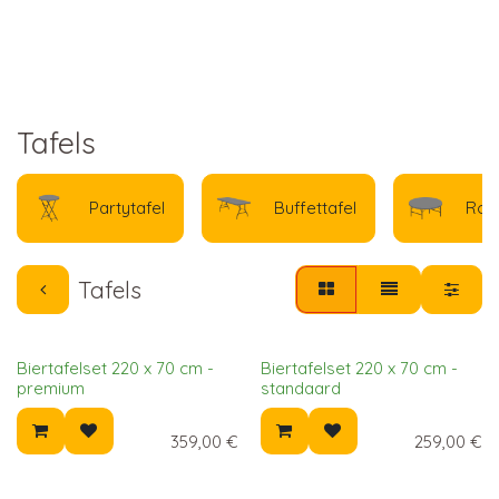
Tafels
Partytafel
Buffettafel
Rond
Tafels
Biertafelset 220 x 70 cm -
Biertafelset 220 x 70 cm -
premium
standaard
359,00
€
259,00
€