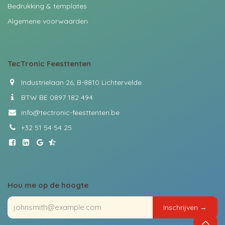
Bedrukking & templates
Algemene voorwaarden
TecTronic
Feesttenten
Industrielaan 26, B-8810 Lichtervelde
BTW BE 0897 182 494
info@tectronic-feesttenten.be
+32 51 54 54 25
Hou me op de hoogte
Insch​​r​​ijven ​​→