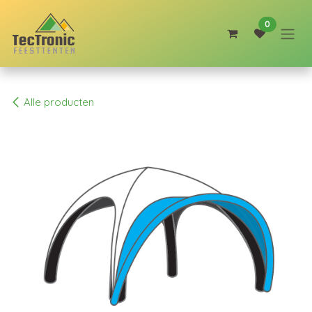
Overslaan naar inhoud
0
Alle producten