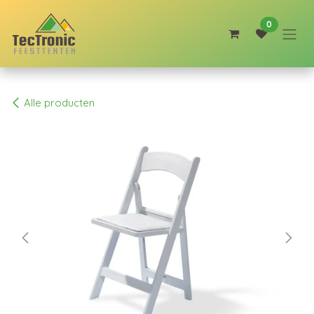
Overslaan naar inhoud
0
Alle producten